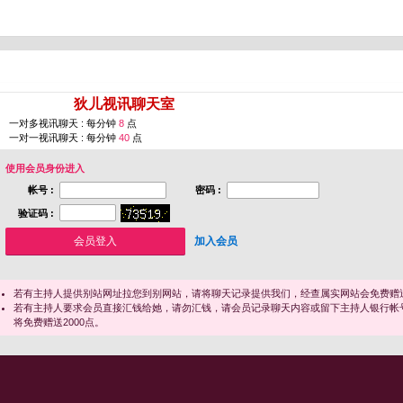
您即将进入 [
狄儿视讯聊天室
]
一对多视讯聊天 : 每分钟
8
点
一对一视讯聊天 : 每分钟
40
点
使用会员身份进入
帐号 :
密码 :
验证码 :
加入会员
若有主持人提供别站网址拉您到别网站，请将聊天记录提供我们，经查属实网站会免费赠送
若有主持人要求会员直接汇钱给她，请勿汇钱，请会员记录聊天内容或留下主持人银行帐
将免费赠送2000点。