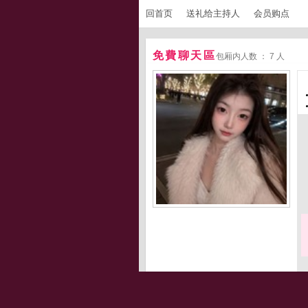
回首页
送礼给主持人
会员购点
免費聊天區
包厢内人数 ： 7 人