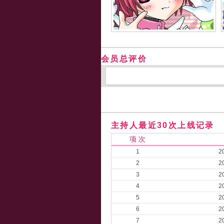
会员总评价
主持人最近30次上线记录
项 次
1
2
2
2
3
2
4
2
5
2
6
2
7
2