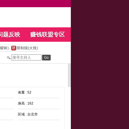
问题反映
赚钱联盟专区
暧昧)
限制级(火辣)
体重 : 52
身高 : 162
区域 : 台北市