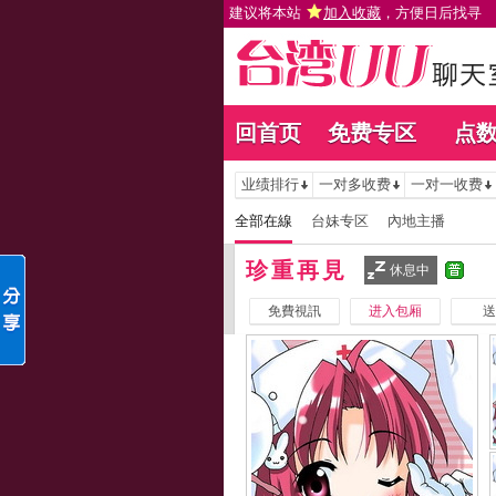
建议将本站
加入收藏
，方便日后找寻
回首页
免费专区
点
业绩排行
一对多收费
一对一收费
全部在線
台妹专区
內地主播
珍重再見
休息中
免費視訊
进入包厢
送