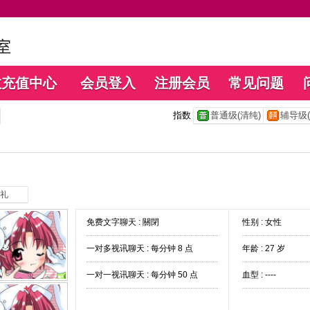
数充值中心
会员登入
注册会员
常见问题
指数
普通级(清纯)
辅导级(
礼
免费文字聊天 :
關閉
性别 : 女性
一对多视讯聊天 :
每分钟 8 点
年龄 : 27 岁
一对一视讯聊天 :
每分钟 50 点
血型 : ----