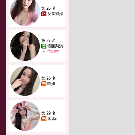
第 26 名
反差御姊
第 27 名
酒釀梨渦
忙線中
第 28 名
喵妞
第 29 名
沐沐m