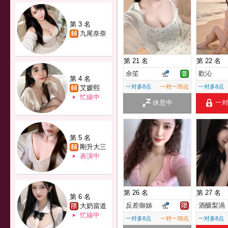
第 3 名
九尾奈奈
第 21 名
第 22 名
余笙
歡沁
第 4 名
一对多8点
一对一35点
一对多8点
艾媛熙
忙線中
休息中
一
第 5 名
剛升大三
表演中
第 26 名
第 27 名
第 6 名
反差御姊
酒釀梨渦
大奶當道
忙線中
一对多8点
一对一35点
一对多8点