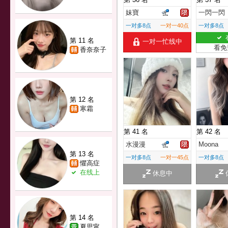
妹寶
一閃一閃
一对多8点
一对一40点
一对多8点
第 11 名
一对一忙线中
看免
香奈奈子
第 12 名
寒霜
第 41 名
第 42 名
水漫漫
Moona
第 13 名
一对多8点
一对一45点
一对多8点
懼高症
在线上
休息中
第 14 名
夏思甯