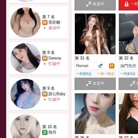
休息中
一
第 7 名
零距離
表演中
第 8 名
Serena
第 31 名
第 32 名
忙線中
Remeii
油門失控
一对多8点
一对一50点
一对多8点
休息中
第 9 名
甜心Baby
忙線中
第 10 名
簡丹
第 36 名
第 37 名