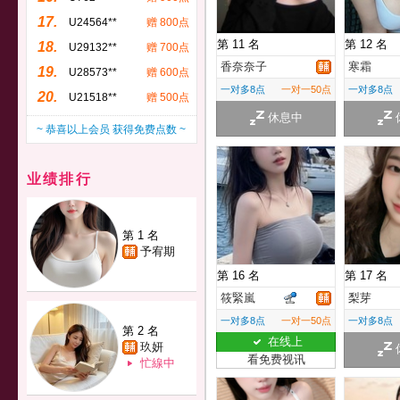
17.
U24564**
赠 800点
第 11 名
第 12 名
18.
U29132**
赠 700点
香奈奈子
寒霜
19.
U28573**
赠 600点
一对多8点
一对一50点
一对多8点
20.
U21518**
赠 500点
休息中
~ 恭喜以上会员 获得免费点数 ~
业绩排行
第 1 名
予宥期
第 16 名
第 17 名
筱緊嵐
梨芽
一对多8点
一对一50点
一对多8点
第 2 名
在线上
玖妍
看免费视讯
忙線中