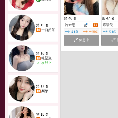
第 46 名
第 47 名
許米恩
席瑞兒
第 15 名
一口奶茶
一对多8点
一对一45点
一对多8点
休息中
第 16 名
筱緊嵐
在线上
第 17 名
梨芽
第 18 名