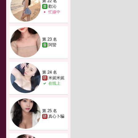
第 22 名
歡沁
忙線中
第 23 名
阿蠻
第 24 名
米妮米妮
在线上
第 25 名
真心卜騙