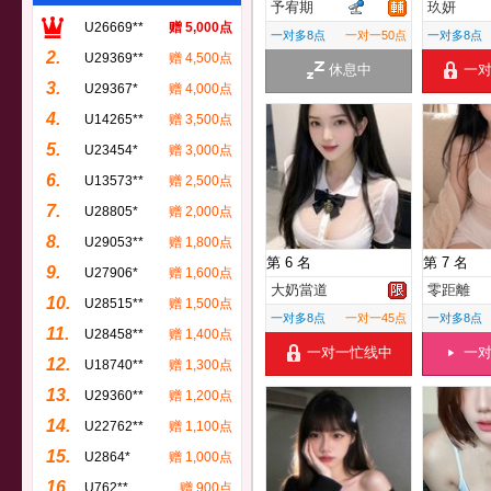
予宥期
玖妍
U26669**
赠 5,000点
一对多8点
一对一50点
一对多8点
2.
U29369**
赠 4,500点
休息中
一
3.
U29367*
赠 4,000点
4.
U14265**
赠 3,500点
5.
U23454*
赠 3,000点
6.
U13573**
赠 2,500点
7.
U28805*
赠 2,000点
8.
U29053**
赠 1,800点
第 6 名
第 7 名
9.
U27906*
赠 1,600点
大奶當道
零距離
10.
U28515**
赠 1,500点
一对多8点
一对一45点
一对多8点
11.
U28458**
赠 1,400点
一对一忙线中
一
12.
U18740**
赠 1,300点
13.
U29360**
赠 1,200点
14.
U22762**
赠 1,100点
15.
U2864*
赠 1,000点
16.
U762**
赠 900点