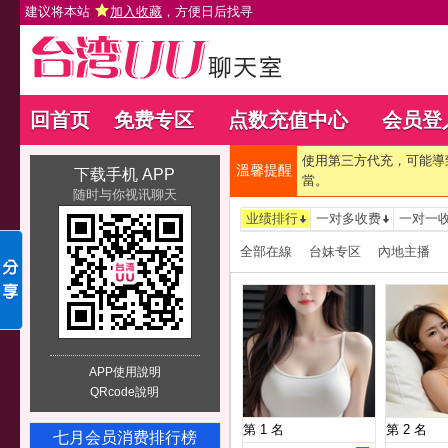
建议将本站
加入收藏
，方便日后找寻
回首页
免费专区
点数充值中心
会员登
使用第三方代充，可能導
溫馨提醒
下载手机 APP
當。
随时与你视讯聊天
业绩排行
一对多收费
一对一
全部在線
台妹专区
內地主播
APP使用說明
QRcode說明
第 1 名
第 2 名
七月会员消费排行榜