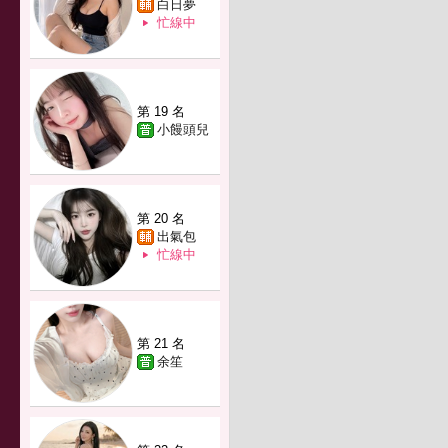
白日夢
忙線中
第 19 名
小饅頭兒
第 20 名
出氣包
忙線中
第 21 名
余笙