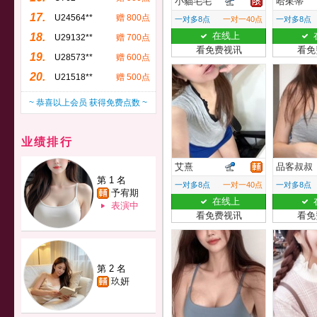
小貓毛毛
哈茱蒂
17.
U24564**
赠 800点
一对多8点
一对一40点
一对多8点
在线上
18.
U29132**
赠 700点
看免费视讯
看免
19.
U28573**
赠 600点
20.
U21518**
赠 500点
~ 恭喜以上会员 获得免费点数 ~
业绩排行
艾熹
品客叔叔
第 1 名
一对多8点
一对一40点
一对多8点
予宥期
在线上
表演中
看免费视讯
看免
第 2 名
玖妍