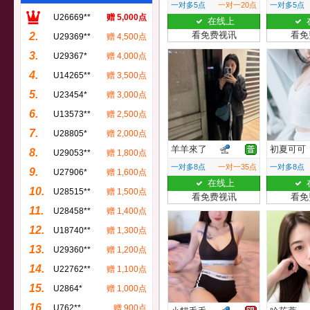
一对多5点
一对一20点
一对多5点
U26669**
赠 5,000点
在线上
看免费视讯
看免
2.
U29369**
赠 4,500点
3.
U29367*
赠 4,000点
4.
U14265**
赠 3,500点
5.
U23454*
赠 3,000点
6.
U13573**
赠 2,500点
7.
U28805*
赠 2,000点
羊羊來了
初夏可可
8.
U29053**
赠 1,800点
一对多8点
一对一35点
一对多8点
9.
U27906*
赠 1,600点
在线上
10.
U28515**
赠 1,500点
看免费视讯
看免
11.
U28458**
赠 1,400点
12.
U18740**
赠 1,300点
13.
U29360**
赠 1,200点
14.
U22762**
赠 1,100点
15.
U2864*
赠 1,000点
16.
U762**
赠 900点